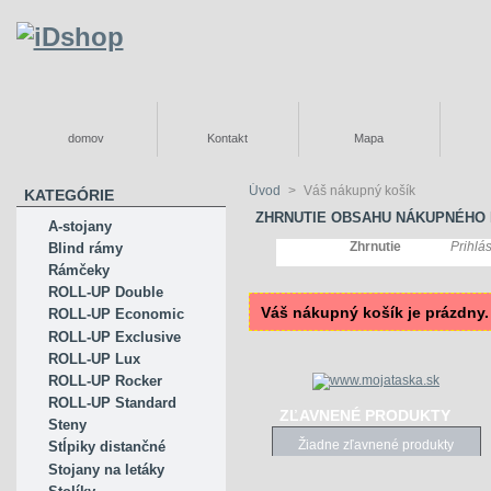
domov
Kontakt
Mapa
Úvod
>
Váš nákupný košík
KATEGÓRIE
ZHRNUTIE OBSAHU NÁKUPNÉHO 
A-stojany
Zhrnutie
Prihlá
Blind rámy
Rámčeky
ROLL-UP Double
Váš nákupný košík je prázdny.
ROLL-UP Economic
ROLL-UP Exclusive
ROLL-UP Lux
ROLL-UP Rocker
ROLL-UP Standard
ZĽAVNENÉ PRODUKTY
Steny
Žiadne zľavnené produkty
Stĺpiky distančné
Stojany na letáky