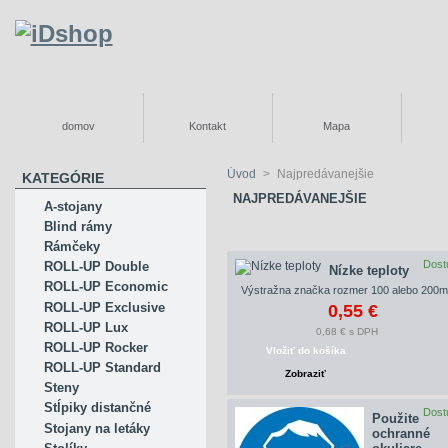
domov
Kontakt
Mapa
Úvod
>
Najpredávanejšie
KATEGÓRIE
NAJPREDÁVANEJŠIE
A-stojany
Blind rámy
Rámčeky
Dost
ROLL-UP Double
Nízke teploty
ROLL-UP Economic
Výstražna značka rozmer 100 alebo 200
ROLL-UP Exclusive
0,55 €
ROLL-UP Lux
0,68 € s DPH
ROLL-UP Rocker
Vložiť do košíka
ROLL-UP Standard
Zobraziť
Steny
Stĺpiky distančné
Dost
Použite
Stojany na letáky
ochranné