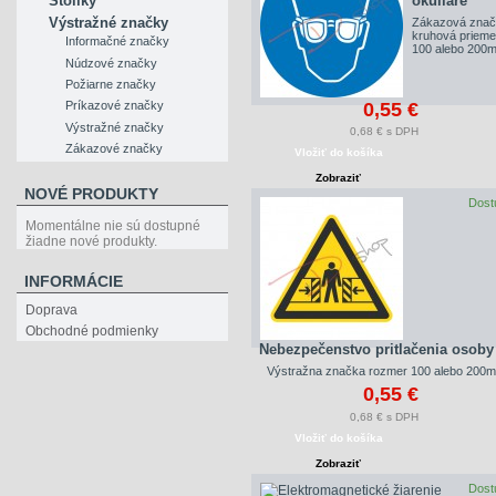
Stolíky
okuliare
Výstražné značky
Zákazová znač
kruhová prieme
Informačné značky
100 alebo 200
Núdzové značky
Požiarne značky
0,55 €
Príkazové značky
Výstražné značky
0,68 € s DPH
Zákazové značky
Vložiť do košíka
Zobraziť
NOVÉ PRODUKTY
Dost
Momentálne nie sú dostupné
žiadne nové produkty.
INFORMÁCIE
Doprava
Obchodné podmienky
Nebezpečenstvo pritlačenia osoby
Výstražna značka rozmer 100 alebo 200
0,55 €
0,68 € s DPH
Vložiť do košíka
Zobraziť
Dost