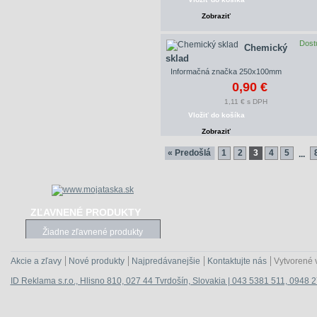
Zobraziť
Dost
Chemický
sklad
Informačná značka 250x100mm
0,90 €
1,11 € s DPH
Vložiť do košíka
Zobraziť
« Predošlá
1
2
3
4
5
...
ZĽAVNENÉ PRODUKTY
Žiadne zľavnené produkty
Akcie a zľavy
Nové produkty
Najpredávanejšie
Kontaktujte nás
Vytvorené 
ID Reklama s.r.o., Hlisno 810, 027 44 Tvrdošín, Slovakia | 043 5381 511, 0948 