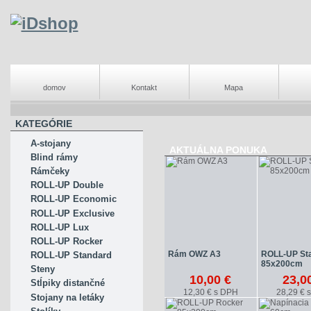
domov
Kontakt
Mapa
KATEGÓRIE
A-stojany
AKTUÁLNA PONUKA
Blind rámy
Rámčeky
ROLL-UP Double
ROLL-UP Economic
ROLL-UP Exclusive
ROLL-UP Lux
ROLL-UP Rocker
Rám OWZ A3
ROLL-UP St
ROLL-UP Standard
85x200cm
Steny
10,00 €
23,0
Stĺpiky distančné
12,30 € s DPH
28,29 € 
Stojany na letáky