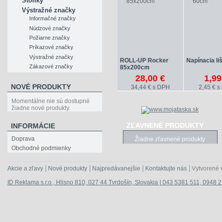
Stolíky
Výstražné značky
Informačné značky
Núdzové značky
Požiarne značky
Príkazové značky
Výstražné značky
ROLL-UP Rocker
Napínacia li
Zákazové značky
85x200cm
28,00 €
1,99
NOVÉ PRODUKTY
34,44 € s DPH
2,45 € 
Momentálne nie sú dostupné
žiadne nové produkty.
ZĽAVNENÉ PRODUKTY
INFORMÁCIE
Doprava
Žiadne zľavnené produkty
Obchodné podmienky
Akcie a zľavy
Nové produkty
Najpredávanejšie
Kontaktujte nás
Vytvorené 
ID Reklama s.r.o., Hlisno 810, 027 44 Tvrdošín, Slovakia | 043 5381 511, 0948 