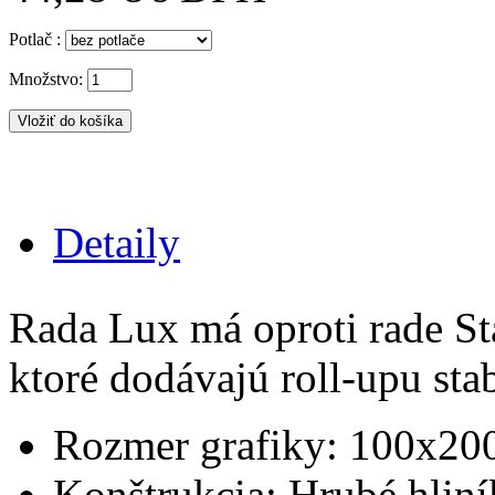
Potlač :
Množstvo:
Detaily
Rada Lux má oproti rade St
ktoré dodávajú roll-upu sta
Rozmer grafiky: 100x20
Konštrukcia: Hrubé hliní