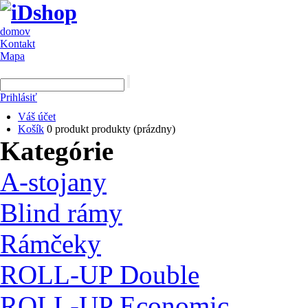
domov
Kontakt
Mapa
Prihlásiť
Váš účet
Košík
0
produkt
produkty
(prázdny)
Kategórie
A-stojany
Blind rámy
Rámčeky
ROLL-UP Double
ROLL-UP Economic