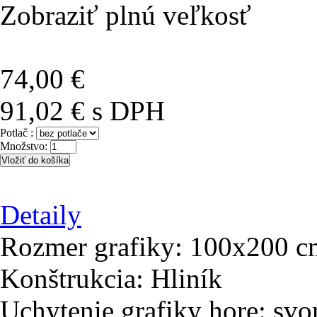
Zobraziť plnú veľkosť
74,00 €
91,02 €
s DPH
Potlač :
Množstvo:
Detaily
Rozmer grafiky: 100x200 c
Konštrukcia: Hliník
Uchytenie grafiky hore: svor