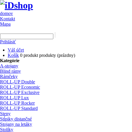
domov
Kontakt
Mapa
Prihlásiť
Váš účet
Košík
0
produkt
produkty
(prázdny)
Kategórie
A-stojany
Blind rámy
Rámčeky
ROLL-UP Double
ROLL-UP Economic
ROLL-UP Exclusive
ROLL-UP Lux
ROLL-UP Rocker
ROLL-UP Standard
Steny
Stĺpiky distančné
Stojany na letáky
Stolíky