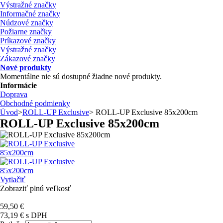
Výstražné značky
Informačné značky
Núdzové značky
Požiarne značky
Príkazové značky
Výstražné značky
Zákazové značky
Nové produkty
Momentálne nie sú dostupné žiadne nové produkty.
Informácie
Doprava
Obchodné podmienky
Úvod
>
ROLL-UP Exclusive
>
ROLL-UP Exclusive 85x200cm
ROLL-UP Exclusive 85x200cm
Vytlačiť
Zobraziť plnú veľkosť
59,50 €
73,19 €
s DPH