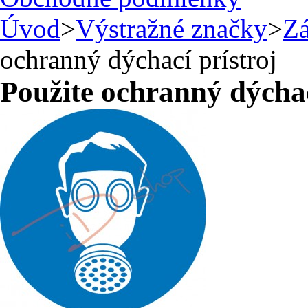
Úvod
>
Výstražné značky
>
Zá
ochranný dýchací prístroj
Použite ochranný dýchac