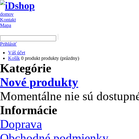
domov
Kontakt
Mapa
Prihlásiť
Váš účet
Košík
0
produkt
produkty
(prázdny)
Kategórie
Nové produkty
Momentálne nie sú dostupné
Informácie
Doprava
Obchodné podmienky