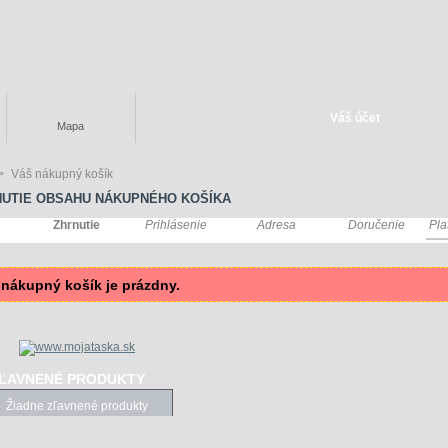
Váš účet
Mapa
>
Váš nákupný košík
NUTIE OBSAHU NÁKUPNÉHO KOŠÍKA
Zhrnutie
Prihlásenie
Adresa
Doručenie
Pla
 nákupný košík je prázdny.
ĽAVNENÉ PRODUKTY
Žiadne zľavnené produkty