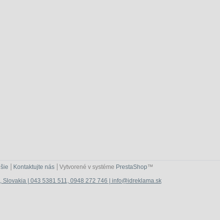
šie
Kontaktujte nás
Vytvorené v systéme
PrestaShop
™
n, Slovakia | 043 5381 511, 0948 272 746 | info@idreklama.sk