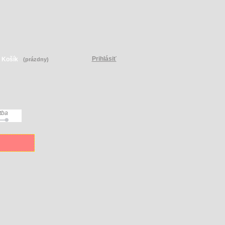
Prihlásiť
Košík
(prázdny)
tba