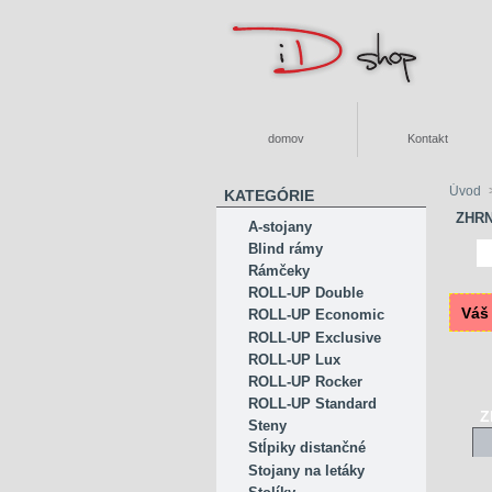
domov
Kontakt
Úvod
KATEGÓRIE
ZHR
A-stojany
Blind rámy
Rámčeky
ROLL-UP Double
Váš
ROLL-UP Economic
ROLL-UP Exclusive
ROLL-UP Lux
ROLL-UP Rocker
ROLL-UP Standard
Z
Steny
Stĺpiky distančné
Stojany na letáky